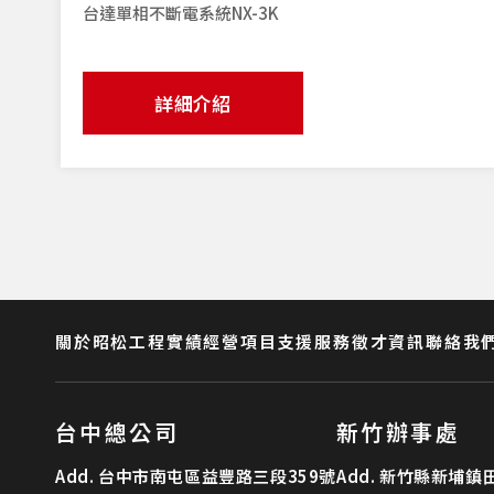
台達單相不斷電系統NX-3K
詳細介紹
關於昭松
工程實績
經營項目
支援服務
徵才資訊
聯絡我
台中總公司
新竹辦事處
Add.
台中市南屯區益豐路三段359號
Add.
新竹縣新埔鎮田