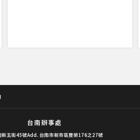
們
台南辦事處
新五街45號
Add.
台南市新市區豐榮176之27號