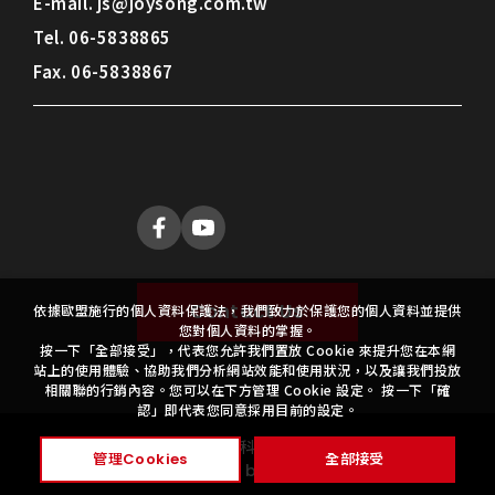
E-mail.
js@joysong.com.tw
Tel.
06-5838865
Fax.
06-5838867
Contact Us
依據歐盟施行的個人資料保護法，我們致力於保護您的個人資料並提供
您對個人資料的掌握。
按一下「全部接受」，代表您允許我們置放 Cookie 來提升您在本網
站上的使用體驗、協助我們分析網站效能和使用狀況，以及讓我們投放
相關聯的行銷內容。您可以在下方管理 Cookie 設定。 按一下「確
認」即代表您同意採用目前的設定。
Copyright ©
2026
昭松科技
All Rights Reserved.
管理Cookies
全部接受
Design
by
iBest