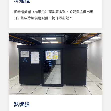
將機櫃前端（進風口）面對面排列，並配置冷氣出風
口，集中冷風供應設備，提升冷卻效率
熱通道