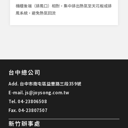
機櫃後端（排風口）相對，集中排出熱氣至天花板或排
風系統，避免熱氣回流
台中總公司
Add.
台中市南屯區益豐路三段359號
E-mail.
js@joysong.com.tw
Tel.
04-23806508
Fax.
04-23807507
新竹辦事處