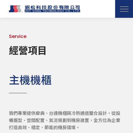
Service
經營項目
主機機櫃
我們專業提供摩典、台達機櫃與冷熱通道整合設計，從設
備選型、空間配置、氣流規劃到機房建置，全方位為企業
打造高效、穩定、節能的機房環境。