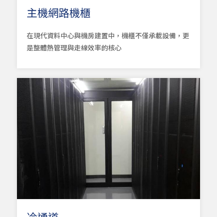
主機網路機櫃
在現代資料中心與機房建置中，機櫃不僅承載設備，更
是整體熱管理與走線效率的核心
冷通道